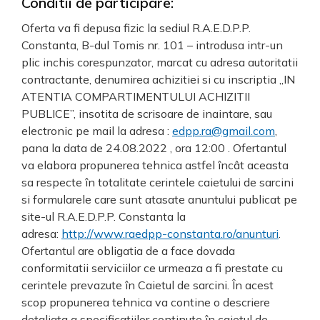
Conditii de participare:
Oferta va fi depusa fizic la sediul R.A.E.D.P.P.
Constanta, B-dul Tomis nr. 101 – introdusa intr-un
plic inchis corespunzator, marcat cu adresa autoritatii
contractante, denumirea achizitiei si cu inscriptia „IN
ATENTIA COMPARTIMENTULUI ACHIZITII
PUBLICE”, insotita de scrisoare de inaintare, sau
electronic pe mail la adresa :
edpp.ra@gmail.com
,
pana la data de 24.08.2022 , ora 12:00 . Ofertantul
va elabora propunerea tehnica astfel încât aceasta
sa respecte în totalitate cerintele caietului de sarcini
si formularele care sunt atasate anuntului publicat pe
site-ul R.A.E.D.P.P. Constanta la
adresa:
http://www.raedpp-constanta.ro/anunturi
.
Ofertantul are obligatia de a face dovada
conformitatii serviciilor ce urmeaza a fi prestate cu
cerintele prevazute în Caietul de sarcini. În acest
scop propunerea tehnica va contine o descriere
detaliata a specificatiilor continute în caietul de