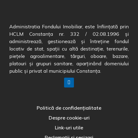
Administratia Fondului Imobiliar, este înființată prin
HCLM Constanța nr. 332 / 02.08.1996 și
administrează, gestionează și întreține fondul
locativ de stat, spații cu altă destinație, terenurile,
piețele agroalimentare, târguri, oboare, bazare,
platouri și grupuri sanitare, aparținând domeniului
public și privat al municipiului Constanța.
Politică de confidențialitate
Despre cookie-uri
Link-uri utile
Reclamatii si sesizari