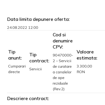
Data limita depunere oferta:
24.08.2022 12:00
Cod si
denumire
CPV:
Tip
Valoare
Tip
90470000-
anunt:
estimata:
contract:
2 – Servicii
Cumparari
3.300,00
de curatare
Servicii
directe
RON
a canalelor
de ape
reziduale
(Rev.2)
Descriere contract: