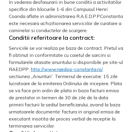
In vederea desfasurarii in bune conditii a activitatilor
specifice din blocurile 1-6 din Campusul Henri
Coanda aflate in administrarea R.A.E.D.P.P.Constanta
este necesara achizitionarea serviciilor de curatare a
caminelor si conductelor de scurgere.
Conditii referitoare la contract:
Serviciile se vor realiza pe baza de contract. Pretul va
fi obtinut in conformitate cu caietul de sarcini si
formularele atasate anuntului si disponibile pe site-ul
RAEDPP:
http://www.raedpp-constanta.ro/
,
sectiunea „Anunturi”. Termenul de executie: 15 zile
lucratoare de la emiterea Ordinului de incepere. Plata
se va face prin ordin de plata in baza facturii emisa
de prestator in termen de 30 de zile de la data
primirii facturii la sediul beneficiarului, avand la baza
urmatoarele documente: factura in original emisa de
executant insotita de proces verbal de receptie la
terminarea serviciilor.