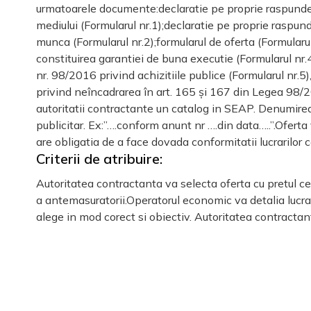
urmatoarele documente:declaratie pe proprie raspunder
mediului (Formularul nr.1);declaratie pe proprie raspund
munca (Formularul nr.2);formularul de oferta (Formularu
constituirea garantiei de buna executie (Formularul nr.4)
nr. 98/2016 privind achizitiile publice (Formularul nr.5)
privind neîncadrarea în art. 165 și 167 din Legea 98/20
autoritatii contractante un catalog in SEAP. Denumirea 
publicitar. Ex:”….conform anunt nr ….din data…..”.Oferta
are obligatia de a face dovada conformitatii lucrarilor 
Criterii de atribuire:
Autoritatea contractanta va selecta oferta cu pretul cel
a antemasuratorii.Operatorul economic va detalia lucrar
alege in mod corect si obiectiv. Autoritatea contracta