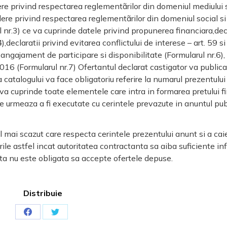
e privind respectarea reglementãrilor din domeniul mediului s
ere privind respectarea reglementãrilor din domeniul social si a
l nr.3) ce va cuprinde datele privind propunerea financiara,dec
,declaratii privind evitarea conflictului de interese – art. 59 
,angajament de participare si disponibilitate (Formularul nr.6),
16 (Formularul nr.7) Ofertantul declarat castigator va publica 
catalogului va face obligatoriu referire la numarul prezentulu
 va cuprinde toate elementele care intra in formarea pretului fi
ce urmeaza a fi executate cu cerintele prevazute in anuntul publ
 mai scazut care respecta cerintele prezentului anunt si a caiet
ile astfel incat autoritatea contractanta sa aiba suficiente in
nta nu este obligata sa accepte ofertele depuse.
Distribuie