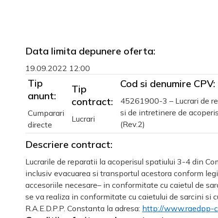
Data limita depunere oferta:
19.09.2022 12:00
Tip
Cod si denumire CPV:
Tip
anunt:
contract:
45261900-3 – Lucrari de r
si de intretinere de acoperis
Cumparari
Lucrari
(Rev.2)
directe
Descriere contract:
Lucrarile de reparatii la acoperisul spatiului 3-4 din 
inclusiv evacuarea si transportul acestora conform leg
accesoriile necesare– in conformitate cu caietul de sarc
se va realiza in conformitate cu caietului de sarcini si
R.A.E.D.P.P. Constanta la adresa:
http://www.raedpp-co