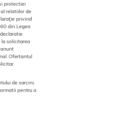
i protectiei
l relatiilor de
laraţie privind
si 60 din Legea
 declaratie
la solicitarea
i anunt
nal. Ofertantul
icitar.
ului de sarcini,
formatii pentru a