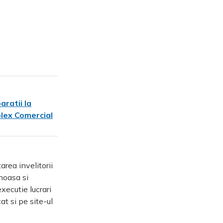
ratii la
plex Comercial
rea invelitorii
noasa si
xecutie lucrari
at si pe site-ul