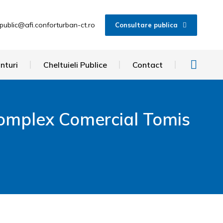
public@afi.conforturban-ct.ro
Consultare publica
nturi
Cheltuieli Publice
Contact
 Complex Comercial Tomis