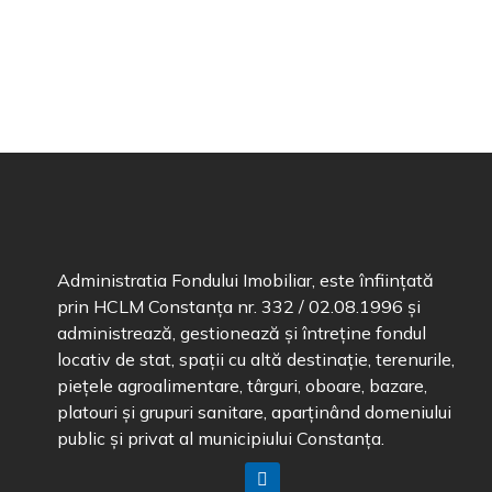
Administratia Fondului Imobiliar, este înființată
prin HCLM Constanța nr. 332 / 02.08.1996 și
administrează, gestionează și întreține fondul
locativ de stat, spații cu altă destinație, terenurile,
piețele agroalimentare, târguri, oboare, bazare,
platouri și grupuri sanitare, aparținând domeniului
public și privat al municipiului Constanța.