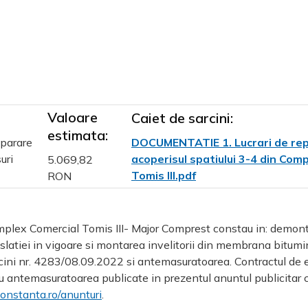
Valoare
Caiet de sarcini:
estimata:
eparare
DOCUMENTATIE 1. Lucrari de repa
uri
acoperisul spatiului 3-4 din Com
5.069,82
Tomis III.pdf
RON
Complex Comercial Tomis III- Major Comprest constau in: demonta
islatiei in vigoare si montarea invelitorii din membrana bitumi
ini nr.
4283/08.09.2022
si antemasuratoarea. Contractul de e
 cu antemasuratoarea publicate in prezentul anuntul publicitar c
nstanta.ro/anunturi
.