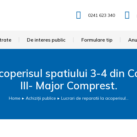
0241 623 340
trate
De interes public
Formulare tip
Anu
 acoperisul spatiului 3-4 din
III- Major Comprest.
Home
Achiziții publice
Lucrari de reparatii la acoperisul…