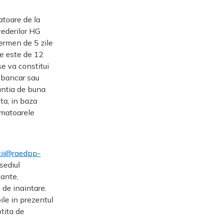
atoare de la
vederilor HG
termen de 5 zile
ate este de 12
se va constitui
t bancar sau
rantia de buna
ata, in baza
urmatoarele
tii@raedpp-
 sediul
tante,
de inaintare.
ile in prezentul
otita de