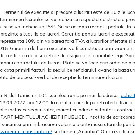
. Termenul de executie si predare a lucrarii este de 10 zile lucr
 terminarea lucrarilor se va realiza cu respectarea stricta a pre
i si se va incheia un PVR. Nu se accepta receptii partiale. In 
 prezinte situatiile de lucrari. Garantia pentru lucrarile execut
 reprezenta 10% din valoarea fara TVA a lucrarilor ofertate si 
5/2016. Garantia de buna executie va fi constituita prin viramen
e credit sau de o societate de asigurari, in conditiile legii. Ga
narii contractului de lucrari. Plata se va face prin ordin de pl
a data primirii facturii la sediul beneficiarului, avand la baza 
ita de procesul-verbal de receptie la terminarea lucrarii.
a,
B-dul Tomis nr. 101
sau electronic pe mail la adresa :
achizi
 19.09.2022
, ora 12.00. In cazul in care depuneti oferta fizic la
plic inchis corespunzator, marcat cu adresa autoritatii contrac
OMPARTIMENTULUI ACHIZITII PUBLICE”, insotita de scrisoarea 
de sarcini si prin imbracarea valorica a antemasuratorii disponib
w.raedpp-constanta.ro/
, sectiunea „Anunturi”. Oferta va fi ins