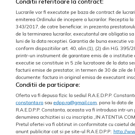
Conditii referitoare la contract:
Lucrarile vor fi executate pe baza de contract de lucrari
emiterea Ordinului de incepere a lucrarilor. Receptia la
343/2017, de catre beneficiar, in prezenta prestatorulu
de la terminarea lucrarilor, executantul are obligatia sa
luni de la data receptiei. Garantia de buna executie va
conform dispozitiilor art. 40, alin.(1), (2) din H.G. 39
printr-un instrument de garantare emis de o institutie d
executie se constituie
in 5 zile
lucratoare de la data sem
facturii emise de prestator, in termen de 30 de zile de l
documente: factura in original emisa de executant insot
Conditii de participare:
Oferta va fi depusa fizic la sediul R.A.E.D.P.P. Constant
constanta.ro
sau
edpp.ra@gmail.com
, pana la
data de
R.A.E.D.P.P. Constanta, aceasta va fi introdusa intr-un 
denumirea achizitiei si cu inscriptia „IN ATENTIA C
Pretul ofertei va fi obtinut in conformitate cu caietul 
anunt publicitar cat si pe site-ul R.A.E.D.P.P.:
http://ww