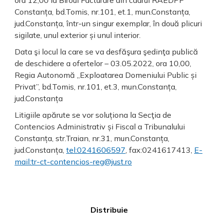
ora 12,00 la Biroul Facturare din cadrul RAEDPP
Constanța, bd.Tomis, nr.101, et.1, mun.Constanța,
jud.Constanța, într-un singur exemplar, în două plicuri
sigilate, unul exterior și unul interior.
Data şi locul la care se va desfăşura şedinţa publică
de deschidere a ofertelor – 03.05.2022, ora 10,00,
Regia Autonomă „Exploatarea Domeniului Public și
Privat”, bd.Tomis, nr.101, et.3, mun.Constanța,
jud.Constanța
Litigiile apărute se vor soluționa la Secţia de
Contencios Administrativ și Fiscal a Tribunalului
Constanța, str.Traian, nr.31, mun.Constanța,
jud.Constanța,
tel:0241606597
, fax:0241617413,
E-
mail:tr-ct-contencios-reg@just.ro
Distribuie