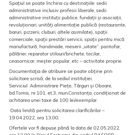
Spațiul se poate închiria cu destinațiile: sedii
administrative inclusiv profesii liberale, sedii
administrative instituții publice, fundații și asociații,
revoluționari, unități alimentație publică (restaurante,
baruri, pizzerii, cluburi, altele asimilate), spații
comerciale, spații prestări servicii, spații pentru mică
manufactură, handmade, meserii „uitate”: pantofar,
pălărier, reparator stilouri/brichete, tocilar,
ceasornicar, meșter popular, etc – activitate proprie.
Documentaţia de atribuire se poate obține prin
solicitare scrisă, de la sediul instituției,
Serviciul Administrare Piețe, Târguri și Oboare,
bd.Tomis, nr.101, et.3, mun.Constanța, condiționat de
achitarea unei taxe de 100 lei/exemplar.
Data limită pentru solicitarea clarificărilor –
19.04.2022, ora 13,00;
Ofertele vor fi depuse până la data de 02.05.2022,