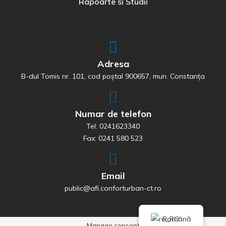
Rapoarte si Studii
Adresa
B-dul Tomis nr. 101, cod poștal 900657, mun. Constanța
Numar de telefon
Tel: 0241623340
Fax: 0241 580 523
Email
public@afi.conforturban-ct.ro
Română
Manage consent