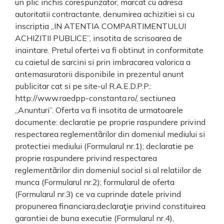
un plic inchis corespunzator, marcat cu adresa
autoritatii contractante, denumirea achizitiei si cu
inscriptia „IN ATENTIA COMPARTIMENTULUI
ACHIZITII PUBLICE”, insotita de scrisoarea de
inaintare. Pretul ofertei va fi obtinut in conformitate
cu caietul de sarcini si prin imbracarea valorica a
antemasuratorii disponibile in prezentul anunt
publicitar cat si pe site-ul R.A.E.D.P.P.:
http://www.raedpp-constanta.ro/, sectiunea
„Anunturi”. Oferta va fi insotita de urmatoarele
documente: declaratie pe proprie raspundere privind
respectarea reglementãrilor din domeniul mediului si
protectiei mediului (Formularul nr.1); declaratie pe
proprie raspundere privind respectarea
reglementãrilor din domeniul social si al relatiilor de
munca (Formularul nr.2); formularul de oferta
(Formularul nr.3) ce va cuprinde datele privind
propunerea financiara,declaraţie privind constituirea
garantiei de buna executie (Formularul nr.4),