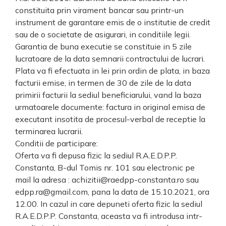
constituita prin virament bancar sau printr-un
instrument de garantare emis de o institutie de credit
sau de o societate de asigurari, in conditiile legii.
Garantia de buna executie se constituie in 5 zile
lucratoare de la data semnarii contractului de lucrari.
Plata va fi efectuata in lei prin ordin de plata, in baza
facturii emise, in termen de 30 de zile de la data
primirii facturii la sediul beneficiarului, vand la baza
urmatoarele documente: factura in original emisa de
executant insotita de procesul-verbal de receptie la
terminarea lucrarii.
Conditii de participare:
Oferta va fi depusa fizic la sediul R.A.E.D.P.P.
Constanta, B-dul Tomis nr. 101 sau electronic pe
mail la adresa : achizitii@raedpp-constanta.ro sau
edpp.ra@gmail.com, pana la data de 15.10.2021, ora
12.00. In cazul in care depuneti oferta fizic la sediul
R.A.E.D.P.P. Constanta, aceasta va fi introdusa intr-