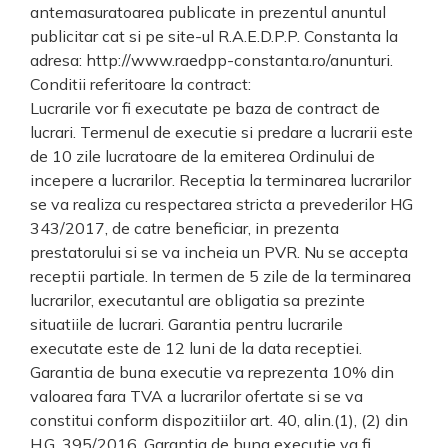
antemasuratoarea publicate in prezentul anuntul
publicitar cat si pe site-ul R.A.E.D.P.P. Constanta la
adresa: http://www.raedpp-constanta.ro/anunturi.
Conditii referitoare la contract:
Lucrarile vor fi executate pe baza de contract de
lucrari. Termenul de executie si predare a lucrarii este
de 10 zile lucratoare de la emiterea Ordinului de
incepere a lucrarilor. Receptia la terminarea lucrarilor
se va realiza cu respectarea stricta a prevederilor HG
343/2017, de catre beneficiar, in prezenta
prestatorului si se va incheia un PVR. Nu se accepta
receptii partiale. In termen de 5 zile de la terminarea
lucrarilor, executantul are obligatia sa prezinte
situatiile de lucrari. Garantia pentru lucrarile
executate este de 12 luni de la data receptiei.
Garantia de buna executie va reprezenta 10% din
valoarea fara TVA a lucrarilor ofertate si se va
constitui conform dispozitiilor art. 40, alin.(1), (2) din
H.G. 395/2016. Garantia de buna executie va fi