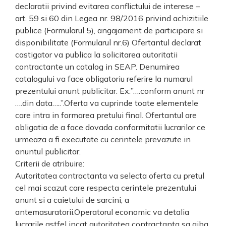
declaratii privind evitarea conflictului de interese –
art. 59 si 60 din Legea nr. 98/2016 privind achizitiile
publice (Formularul 5), angajament de participare si
disponibilitate (Formularul nr.6) Ofertantul declarat
castigator va publica la solicitarea autoritatii
contractante un catalog in SEAP. Denumirea
catalogului va face obligatoriu referire la numarul
prezentului anunt publicitar. Ex:”….conform anunt nr
….din data…..”.Oferta va cuprinde toate elementele
care intra in formarea pretului final. Ofertantul are
obligatia de a face dovada conformitatii lucrarilor ce
urmeaza a fi executate cu cerintele prevazute in
anuntul publicitar.
Criterii de atribuire:
Autoritatea contractanta va selecta oferta cu pretul
cel mai scazut care respecta cerintele prezentului
anunt si a caietului de sarcini, a
antemasuratorii.Operatorul economic va detalia
lucrarile astfel incat autoritatea contractanta sa aiba