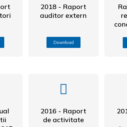
ort
2018 - Raport
Ra
tori
auditor extern
r
con
Download
ual
2016 - Raport
20
ii
de activitate