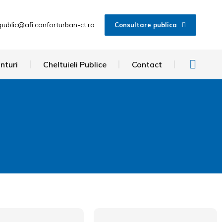
public@afi.conforturban-ct.ro
Consultare publica
nturi
Cheltuieli Publice
Contact