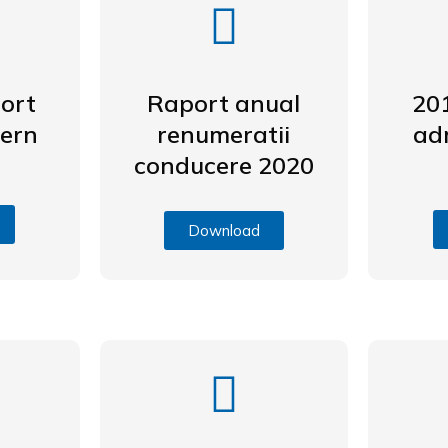
ort
Raport anual
20
tern
renumeratii
ad
conducere 2020
Download