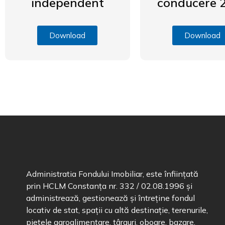
independent
conducere 
Download
Download
Administratia Fondului Imobiliar, este înființată
prin HCLM Constanța nr. 332 / 02.08.1996 și
administrează, gestionează și întreține fondul
locativ de stat, spații cu altă destinație, terenurile,
piețele agroalimentare, târguri, oboare, bazare,