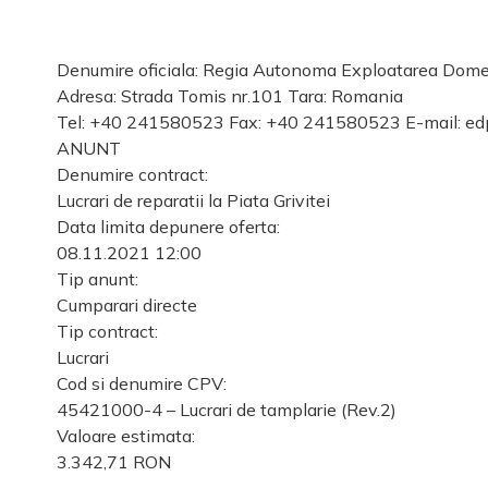
Denumire oficiala: Regia Autonoma Exploatarea Domen
Adresa: Strada Tomis nr.101 Tara: Romania
Tel: +40 241580523 Fax: +40 241580523 E-mail: edpp.r
ANUNT
Denumire contract:
Lucrari de reparatii la Piata Grivitei
Data limita depunere oferta:
08.11.2021 12:00
Tip anunt:
Cumparari directe
Tip contract:
Lucrari
Cod si denumire CPV:
45421000-4 – Lucrari de tamplarie (Rev.2)
Valoare estimata:
3.342,71 RON