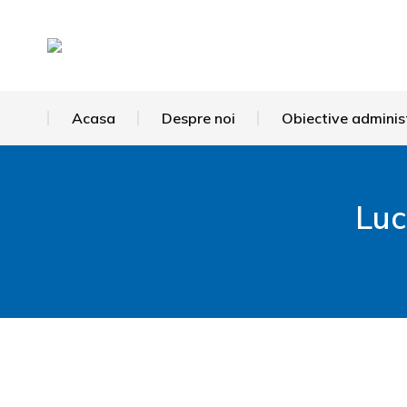
Acasa
Despre noi
Obiective adminis
Luc
You are here: