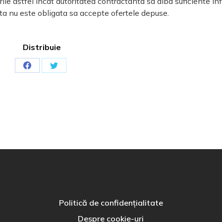
ile astfel incat autoritatea contractanta sa aiba suficiente in
nta nu este obligata sa accepte ofertele depuse.
Distribuie
Politică de confidențialitate
Despre cookie-uri