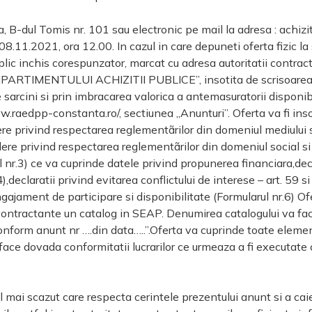
ta, B-dul Tomis nr. 101 sau electronic pe mail la adresa : achiz
11.2021, ora 12.00. In cazul in care depuneti oferta fizic la 
plic inchis corespunzator, marcat cu adresa autoritatii contrac
OMPARTIMENTULUI ACHIZITII PUBLICE”, insotita de scrisoarea 
de sarcini si prin imbracarea valorica a antemasuratorii disponib
www.raedpp-constanta.ro/, sectiunea „Anunturi”. Oferta va fi ins
e privind respectarea reglementãrilor din domeniul mediului s
ere privind respectarea reglementãrilor din domeniul social si a
l nr.3) ce va cuprinde datele privind propunerea financiara,dec
,declaratii privind evitarea conflictului de interese – art. 59 
ngajament de participare si disponibilitate (Formularul nr.6) Of
ii contractante un catalog in SEAP. Denumirea catalogului va fac
.conform anunt nr ….din data…..”.Oferta va cuprinde toate elemen
a face dovada conformitatii lucrarilor ce urmeaza a fi executate 
 mai scazut care respecta cerintele prezentului anunt si a caiet