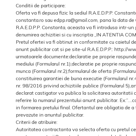
Conditii de participare:
Oferta va fi depusa fizic la sediul R.A.E.D.P.P. Constan
constanta.ro sau edpp.ra@gmail.com, pana la data de 08.
R.A.E.D.P.P. Constanta, aceasta va fi introdusa intr-un 
denumirea achizitiei si cu inscriptia „IN ATENTIA C
Pretul ofertei va fi obtinut in conformitate cu caietul 
anunt publicitar cat si pe site-ul R.A.E.D.P.P.: http://
urmatoarele documente:declaratie pe proprie raspunder
mediului (Formularul nr.1);declaratie pe proprie raspund
munca (Formularul nr.2);formularul de oferta (Formularu
constituirea garantiei de buna executie (Formularul nr.4)
nr. 98/2016 privind achizitiile publice (Formularul 5),a
declarat castigator va publica la solicitarea autoritat
referire la numarul prezentului anunt publicitar. Ex:”…
in formarea pretului final. Ofertantul are obligatia de 
prevazute in anuntul publicitar.
Criterii de atribuire:
Autoritatea contractanta va selecta oferta cu pretul cel