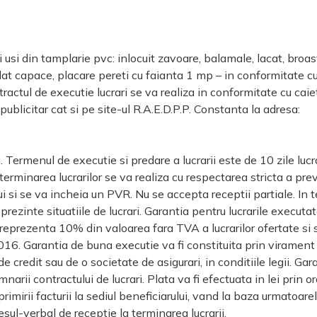
tii usi din tamplarie pvc: inlocuit zavoare, balamale, lacat, broa
dat capace, placare pereti cu faianta 1 mp – in conformitate cu
ctul de executie lucrari se va realiza in conformitate cu caiet
blicitar cat si pe site-ul R.A.E.D.P.P. Constanta la adresa:
. Termenul de executie si predare a lucrarii este de 10 zile lucr
 terminarea lucrarilor se va realiza cu respectarea stricta a pre
i si se va incheia un PVR. Nu se accepta receptii partiale. In 
 prezinte situatiile de lucrari. Garantia pentru lucrarile execut
 reprezenta 10% din valoarea fara TVA a lucrarilor ofertate si 
5/2016. Garantia de buna executie va fi constituita prin viramen
e credit sau de o societate de asigurari, in conditiile legii. Ga
narii contractului de lucrari. Plata va fi efectuata in lei prin or
primirii facturii la sediul beneficiarului, vand la baza urmatoa
sul-verbal de receptie la terminarea lucrarii.