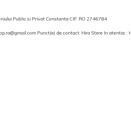
iului Public si Privat Constanta CIF: RO 2746784
a@gmail.com Punct(e) de contact: Hira Stere In atentia: : H