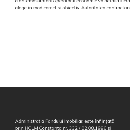
a antemasuratorii.Operatorul economic va detalia lucrar
alege in mod corect si obiectiv. Autoritatea contracta
Administratia Fondului Imobiliar, este înființată
prin HCLM Constanța nr. 332 / 02.08.1996 și