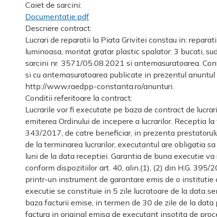
Caiet de sarcini:
Documentatie.pdf
Descriere contract:
Lucrari de reparatii la Piata Grivitei constau in: repara
luminoasa, montat gratar plastic spalator: 3 bucati, su
sarcini nr. 3571/05.08.2021 si antemasuratoarea. Contra
si cu antemasuratoarea publicate in prezentul anuntul pu
http://www.raedpp-constanta.ro/anunturi.
Conditii referitoare la contract:
Lucrarile vor fi executate pe baza de contract de lucrari
emiterea Ordinului de incepere a lucrarilor. Receptia la
343/2017, de catre beneficiar, in prezenta prestatorulu
de la terminarea lucrarilor, executantul are obligatia sa
luni de la data receptiei. Garantia de buna executie va
conform dispozitiilor art. 40, alin.(1), (2) din H.G. 39
printr-un instrument de garantare emis de o institutie d
executie se constituie in 5 zile lucratoare de la data sem
baza facturii emise, in termen de 30 de zile de la data 
factura in original emisa de executant insotita de proce