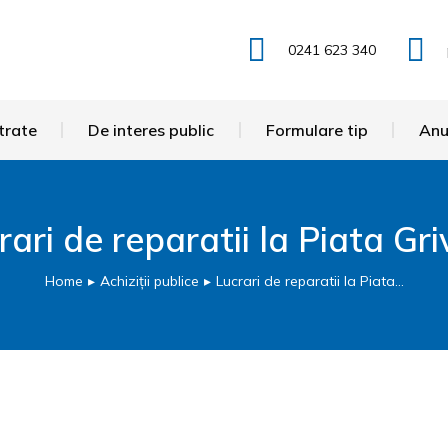
0241 623 340
trate
De interes public
Formulare tip
Anu
rari de reparatii la Piata Griv
Home
Achiziții publice
Lucrari de reparatii la Piata…