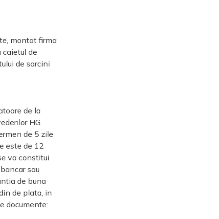
ste, montat firma
 caietul de
ului de sarcini
atoare de la
vederilor HG
termen de 5 zile
ate este de 12
se va constitui
t bancar sau
rantia de buna
din de plata, in
rele documente: