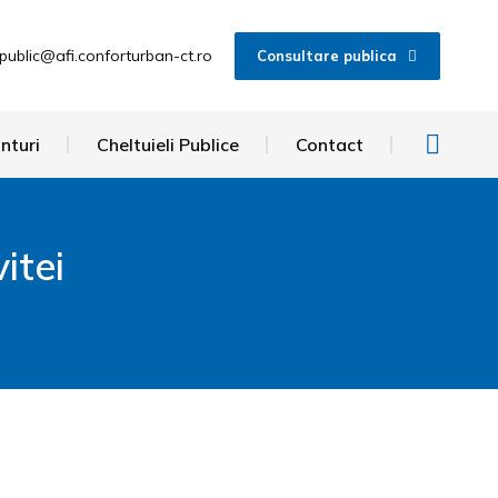
public@afi.conforturban-ct.ro
Consultare publica
nturi
Cheltuieli Publice
Contact
itei