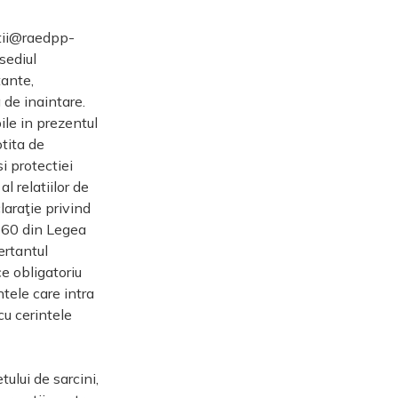
itii@raedpp-
sediul
tante,
de inaintare.
ile in prezentul
otita de
i protectiei
l relatiilor de
laraţie privind
si 60 din Legea
ertantul
e obligatoriu
tele care intra
cu cerintele
ului de sarcini,