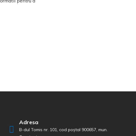
formatii pentru a
Adresa
B-dul Tomis nr. 101, cod poștal 900657, mun.