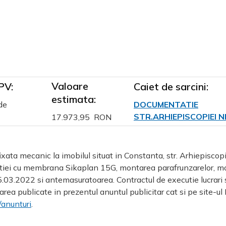
Valoare
PV:
Caiet de sarcini:
estimata:
de
DOCUMENTATIE
STR.ARHIEPISCOPIEI NR
17.973,95 RON
ata mecanic la imobilul situat in Constanta, str. Arhiepiscopi
olatiei cu membrana Sikaplan 15G, montarea parafrunzarelor, mo
5.03.2022 si antemasuratoarea. Contractul de executie lucrari s
rea publicate in prezentul anuntul publicitar cat si pe site-ul 
/anunturi
.