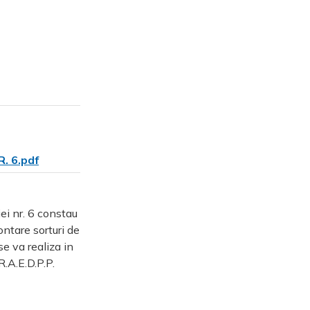
. 6.pdf
ei nr. 6 constau
ntare sorturi de
e va realiza in
R.A.E.D.P.P.