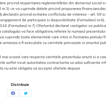
ere privind respectarea reglementãrilor din domeniul social si a
l nr.3) ce va cuprinde datele privind propunerea financiara,dec
,declaratii privind evitarea conflictului de interese – art. 59 
,angajament de participare si disponibilitate (Formularul nr.6),
16 (Formularul nr.7) Ofertantul declarat castigator va publica 
catalogului va face obligatoriu referire la numarul prezentulu
 va cuprinde toate elementele care intra in formarea pretului fi
ce urmeaza a fi executate cu cerintele prevazute in anuntul publ
 mai scazut care respecta cerintele prezentului anunt si a caiet
ile astfel incat autoritatea contractanta sa aiba suficiente in
nta nu este obligata sa accepte ofertele depuse.
Distribuie