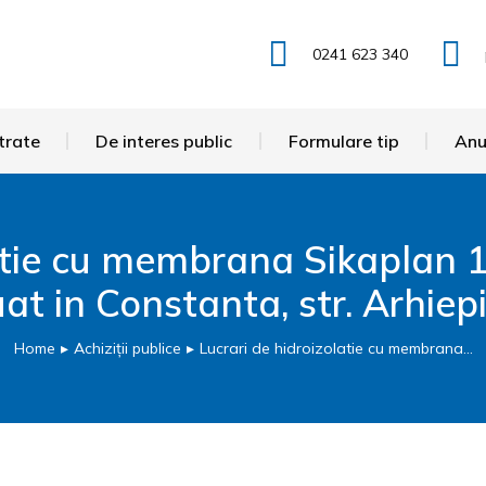
0241 623 340
trate
De interes public
Formulare tip
Anu
latie cu membrana Sikaplan 1
uat in Constanta, str. Arhiepi
Home
Achiziții publice
Lucrari de hidroizolatie cu membrana…