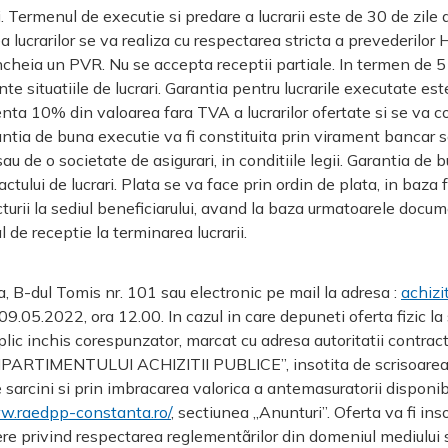
i. Termenul de executie si predare a lucrarii este de 30 de zile
ea lucrarilor se va realiza cu respectarea stricta a prevederilo
incheia un PVR. Nu se accepta receptii partiale. In termen de 5 
nte situatiile de lucrari. Garantia pentru lucrarile executate es
enta 10% din valoarea fara TVA a lucrarilor ofertate si se va c
arantia de buna executie va fi constituita prin virament bancar 
au de o societate de asigurari, in conditiile legii. Garantia de
actului de lucrari. Plata se va face prin ordin de plata, in baza 
acturii la sediul beneficiarului, avand la baza urmatoarele docum
de receptie la terminarea lucrarii.
ta, B-dul Tomis nr. 101 sau electronic pe mail la adresa :
achizi
09.05.2022, ora 12.00. In cazul in care depuneti oferta fizic la 
plic inchis corespunzator, marcat cu adresa autoritatii contrac
OMPARTIMENTULUI ACHIZITII PUBLICE”, insotita de scrisoarea 
de sarcini si prin imbracarea valorica a antemasuratorii disponib
ww.raedpp-constanta.
ro/
, sectiunea „Anunturi”. Oferta va fi ins
e privind respectarea reglementãrilor din domeniul mediului s