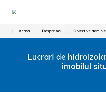
Acasa
Despre noi
Obiective adminis
Lucrari de hidroizo
imobilul sit
You are here: