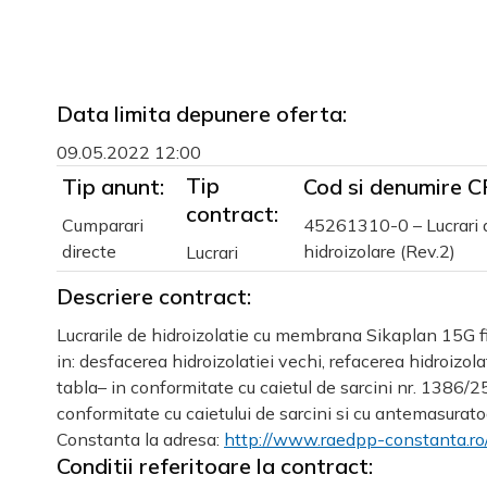
Data limita depunere oferta:
09.05.2022 12:00
Tip
Tip anunt:
Cod si denumire C
contract:
Cumparari
45261310-0 – Lucrari 
directe
hidroizolare (Rev.2)
Lucrari
Descriere contract:
Lucrarile de hidroizolatie cu membrana Sikaplan 15G fix
in: desfacerea hidroizolatiei vechi, refacerea hidroiz
tabla– in conformitate cu caietul de sarcini nr. 1386/2
conformitate cu caietului de sarcini si cu antemasuratoa
Constanta la adresa:
http://www.raedpp-constanta.
ro
Conditii referitoare la contract: