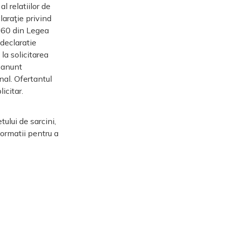
l relatiilor de
laraţie privind
si 60 din Legea
 declaratie
la solicitarea
i anunt
nal. Ofertantul
icitar.
ului de sarcini,
formatii pentru a