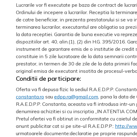
Lucrarile vor fi executate pe baza de contract de lucrar
Ordinului de incepere a lucrarilor. Receptia la terminar
de catre beneficiar, in prezenta prestatorului si se va 
terminarea lucrarilor, executantul are obligatia sa prezi
la data receptiei. Garantia de buna executie va reprez
dispozitiilor art. 40, alin.(1), (2) din H.G. 395/2016. G
instrument de garantare emis de o institutie de credit s
constituie in 5 zile lucratoare de la data semnarii contr
prestator, in termen de 30 de zile de la data primirii f
original emisa de executant insotita de procesul-verbal 
Conditii de participare:
Oferta va fi depusa fizic la sediul R.A.E.D.P.P. Constan
constanta.ro
sau
edpp.ra@gmail.com
, pana la data de 
R.A.E.D.P.P. Constanta, aceasta va fi introdusa intr-un 
denumirea achizitiei si cu inscriptia „IN ATENTIA C
Pretul ofertei va fi obtinut in conformitate cu caietul 
anunt publicitar cat si pe site-ul R.A.E.D.P.P.:
http://w
urmatoarele documente:declaratie pe proprie raspunder