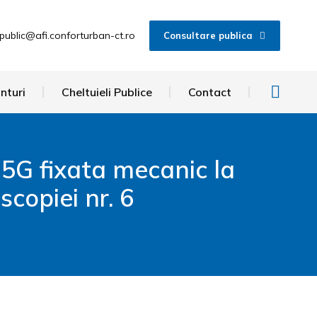
public@afi.conforturban-ct.ro
Consultare publica
nturi
Cheltuieli Publice
Contact
5G fixata mecanic la
scopiei nr. 6