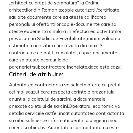
„arhitect cu drept de semnatura” la Ordinul
arhitectilor din Romania;copie autorizatii/certificate
sau alte documente care sa ateste calificarea
personalului ofertantilor,copie-documente care sa
ateste experienta similara in efectuarea activitatilor
prevazute in Studiul de Fezabilitate(minim valoarea
estimata a achizitiei care rezulta din max. 3
contracte ce ce pot fi cumulate), copie-documente
care sa ateste acordurile de
pareneriat/subcontractare incheiate,daca este cazul.
Criterii de atribuire:
Autoritatea contractanta va selecta oferta cu pretul
cel mai scazut care respecta cerintele prezentului
anunt si a caietului de sarcini, a documentele
anexate caietului de sarcini.Operatorul economic va
detalia serviciile astfel incat autoritatea contractanta
sa aiba suficiente informatii pentru a alege in mod
corect si obiectiv. Autoritatea contractanta nu este