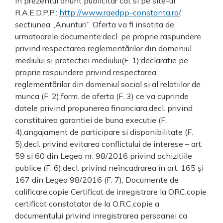
in prezentul anunt publicitar cat si pe site-ul
R.A.E.D.P.P.:
http://www.raedpp-constanta.ro/
,
sectiunea „Anunturi”. Oferta va fi insotita de
urmatoarele documente:decl. pe proprie raspundere
privind respectarea reglementãrilor din domeniul
mediului si protectiei mediului(F. 1);declaratie pe
proprie raspundere privind respectarea
reglementãrilor din domeniul social si al relatiilor de
munca (F. 2);form. de oferta (F. 3) ce va cuprinde
datele privind propunerea financiara,decl. privind
constituirea garantiei de buna executie (F.
4),angajament de participare si disponibilitate (F.
5),decl. privind evitarea conflictului de interese – art.
59 si 60 din Legea nr. 98/2016 privind achizitiile
publice (F. 6),decl. privind neîncadrarea în art. 165 și
167 din Legea 98/2016 (F. 7), Documente de
calificare:copie Certificat de inregistrare la ORC,copie
certificat constatator de la O.R.C,copie a
documentului privind inregistrarea persoanei ca