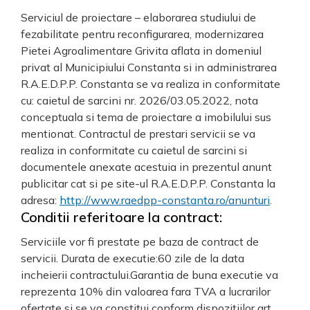
Serviciul de proiectare – elaborarea studiului de
fezabilitate pentru reconfigurarea, modernizarea
Pietei Agroalimentare Grivita aflata in domeniul
privat al Municipiului Constanta si in administrarea
R.A.E.D.P.P. Constanta se va realiza in conformitate
cu: caietul de sarcini nr. 2026/03.05.2022, nota
conceptuala si tema de proiectare a imobilului sus
mentionat. Contractul de prestari servicii se va
realiza in conformitate cu caietul de sarcini si
documentele anexate acestuia in prezentul anunt
publicitar cat si pe site-ul R.A.E.D.P.P. Constanta la
adresa:
http://www.raedpp-constanta.ro/anunturi
.
Conditii referitoare la contract:
Serviciile vor fi prestate pe baza de contract de
servicii. Durata de executie:60 zile de la data
incheierii contractului.Garantia de buna executie va
reprezenta 10% din valoarea fara TVA a lucrarilor
ofertate si se va constitui conform dispozitiilor art.