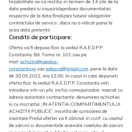
fezabilitate se va restitui in termen de 14 zile de la
data predarii si insusirii/aprobarii documentatiei,
respectiv de la data finalizarii tuturor obligatiilor
contractului de servicii , daca nu a ridicat pana la
acea data pretentii.
Conditii de participare:
Oferta va fi depusa fizic la sediul R.A.E.D.P.P.
Constanta, Bd. Tomis nr. 101 sau pe
mail:
achizitii@raedpp-
constanta.ro
sau
edpp.ra@gmail.com
, pana la data
de 30.05.2022, ora 12.00. In cazul in care depuneti
oferta fizic la sediul R.A.E.D.P.P. Constanta veti
introduce intr-un plic inchis corespunzator, marcat cu
adresa autoritatii contractante, denumirea achizitiei
si cu inscriptia „IN ATENTIA COMPARTIMENTULUI
ACHIZITII PUBLICE”, insotita de scrisoarea de
inaintare.Pretul ofertei va fi obtinut in conf. cu caietul
de sarcini si documentele anexate caietului de sarcini