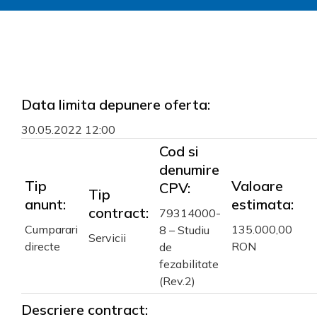
Data limita depunere oferta:
30.05.2022 12:00
Cod si
denumire
Tip
Valoare
CPV:
Tip
anunt:
estimata:
contract:
79314000-
Cumparari
135.000,00
8 – Studiu
Servicii
directe
RON
de
fezabilitate
(Rev.2)
Descriere contract: