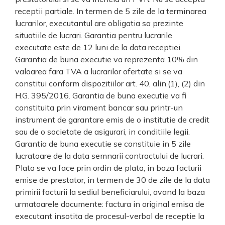
receptii partiale. In termen de 5 zile de la terminarea
lucrarilor, executantul are obligatia sa prezinte
situatiile de lucrari. Garantia pentru lucrarile
executate este de 12 luni de la data receptiei.
Garantia de buna executie va reprezenta 10% din
valoarea fara TVA a lucrarilor ofertate si se va
constitui conform dispozitiilor art. 40, alin.(1), (2) din
H.G. 395/2016. Garantia de buna executie va fi
constituita prin virament bancar sau printr-un
instrument de garantare emis de o institutie de credit
sau de o societate de asigurari, in conditiile legii.
Garantia de buna executie se constituie in 5 zile
lucratoare de la data semnarii contractului de lucrari.
Plata se va face prin ordin de plata, in baza facturii
emise de prestator, in termen de 30 de zile de la data
primirii facturii la sediul beneficiarului, avand la baza
urmatoarele documente: factura in original emisa de
executant insotita de procesul-verbal de receptie la