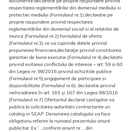
documente:declaratie pe proprie raspundere privind
respectarea reglementãrilor din domeniul mediului si
protectiei mediului (Formularul nr.1);declaratie pe
proprie raspundere privind respectarea
reglementãrilor din domeniul social si al relatiilor de
munca (Formularul nr.2);formularul de oferta
(Formularul nr.3) ce va cuprinde datele privind
propunerea financiara,declaraţie privind constituirea
garantiei de buna executie (Formularul nr.4),declaratii
privind evitarea conflictului de interese – art. 59 si 60
din Legea nr. 98/2016 privind achizitiile publice
(Formularul nr.5),angajament de participare si
disponibilitate (Formularul nr.6), declaratie privind
neîncadrarea în art. 165 și 167 din Legea 98/2016
(Formularul nr.7) Ofertantul declarat castigator va
publica la solicitarea autoritatii contractante un
catalog in SEAP. Denumirea catalogului va face
obligatoriu referire la numarul prezentului anunt
publicitar. Ex:”….conform anunt nr ….din