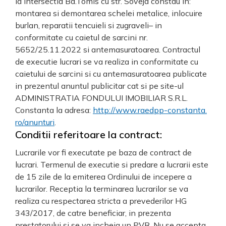
la intersectia Bd.Tomis cu str. Soveja constau in:
montarea si demontarea schelei metalice, inlocuire
burlan, reparatii tencuieli si zugraveli– in
conformitate cu caietul de sarcini nr.
5652/25.11.2022 si antemasuratoarea. Contractul
de executie lucrari se va realiza in conformitate cu
caietului de sarcini si cu antemasuratoarea publicate
in prezentul anuntul publicitar cat si pe site-ul
ADMINISTRATIA FONDULUI IMOBILIAR S.R.L.
Constanta la adresa:
http://www.raedpp-constanta.
ro/anunturi
.
Conditii referitoare la contract:
Lucrarile vor fi executate pe baza de contract de
lucrari. Termenul de executie si predare a lucrarii este
de 15 zile de la emiterea Ordinului de incepere a
lucrarilor. Receptia la terminarea lucrarilor se va
realiza cu respectarea stricta a prevederilor HG
343/2017, de catre beneficiar, in prezenta
prestatorului si se va incheia un PVR. Nu se accepta