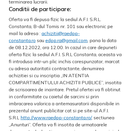
terminarea lucrarii.
Conditii de participare:
Oferta va fi depusa fizic la sediul A.F.I. S.R.L.
Constanta, B-dul Tomis nr. 101 sau electronic pe
mail la adresa :
achizitii@raedpp-
constanta.ro
sau
edpp.ra@gmail.com
, pana la data
de 08.12.2022, ora 12.00. In cazul in care depuneti
oferta fizic la sediul A.F.I. S.R.L Constanta, aceasta va
fi introdusa intr-un plic inchis corespunzator, marcat
cu adresa autoritatii contractante, denumirea
achizitiei si cu inscriptia „IN ATENTIA
COMPARTIMENTULUI ACHIZITII PUBLICE”, insotita
de scrisoarea de inaintare. Pretul ofertei va fi obtinut
in conformitate cu caietul de sarcini si prin
imbracarea valorica a antemasuratorii disponibile in
prezentul anunt publicitar cat si pe site-ul A.F.I.
S.R.L
http://www.raedpp-constanta.
ro/
, sectiunea
„Anunturi”. Oferta va fi insotita de urmatoarele