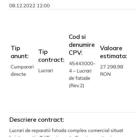
08.12.2022 12:00
Cod si
denumire
Tip
Valoare
Tip
CPV:
anunt:
estimata:
contract:
45443000-
Cumparari
27.298,98
Lucrari
4 – Lucrari
directe
RON
de fatade
(Rev.2)
Descriere contract:
Lucrari de reparatii fatada complex comercial situat