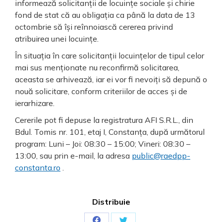
informează solicitanții de locuințe sociale și chirie
fond de stat că au obligația ca până la data de 13
octombrie să își reînnoiască cererea privind
atribuirea unei locuințe.
În situația în care solicitanții locuințelor de tipul celor
mai sus menționate nu reconfirmă solicitarea,
aceasta se arhivează, iar ei vor fi nevoiți să depună o
nouă solicitare, conform criteriilor de acces și de
ierarhizare.
Cererile pot fi depuse la registratura AFI S.R.L., din
Bdul. Tomis nr. 101, etaj I, Constanța, după următorul
program: Luni – Joi: 08:30 – 15:00; Vineri: 08:30 –
13:00, sau prin e-mail, la adresa
public@raedpp-
constanta.ro
.
Distribuie