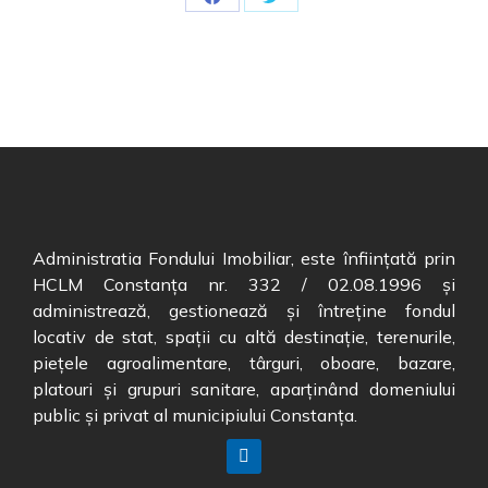
Administratia Fondului Imobiliar, este înființată prin
HCLM Constanța nr. 332 / 02.08.1996 și
administrează, gestionează și întreține fondul
locativ de stat, spații cu altă destinație, terenurile,
piețele agroalimentare, târguri, oboare, bazare,
platouri și grupuri sanitare, aparținând domeniului
public și privat al municipiului Constanța.