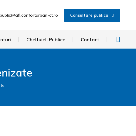
public@afi.conforturban-ct.ro
Consultare publica
nturi
Cheltuieli Publice
Contact
enizate
ate