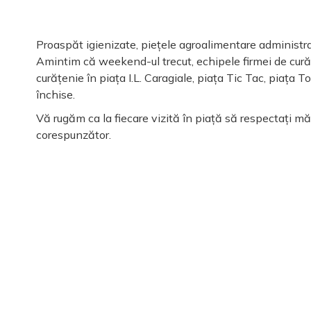
Proaspăt igienizate, piețele agroalimentare administ
Amintim că weekend-ul trecut, echipele firmei de cu
curățenie în piața I.L. Caragiale, piața Tic Tac, piața T
închise.
Vă rugăm ca la fiecare vizită în piață să respectați mă
corespunzător.