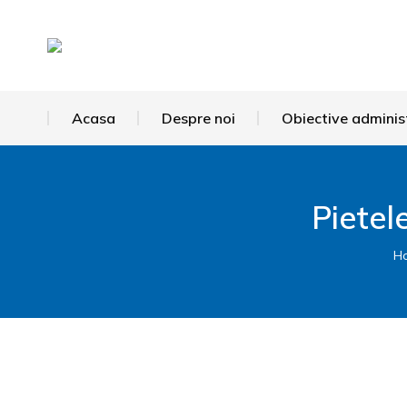
Acasa
Despre noi
Obiective adminis
Pietel
H
You are here: