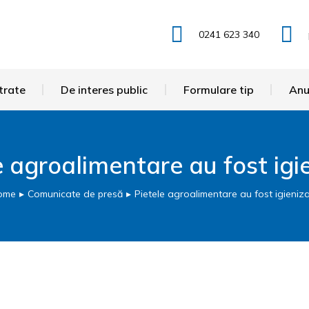
0241 623 340
trate
De interes public
Formulare tip
Anu
e agroalimentare au fost igi
ome
Comunicate de presă
Pietele agroalimentare au fost igieniz