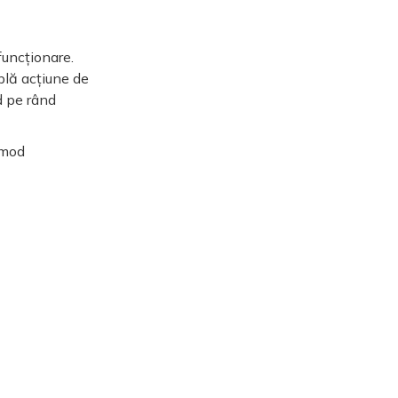
funcționare.
plă acțiune de
nd pe rând
 mod