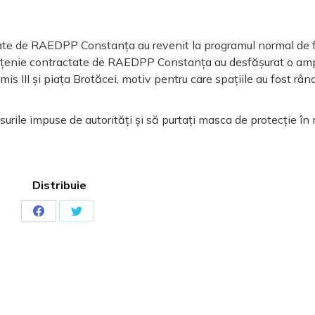
rate de RAEDPP Constanța au revenit la programul normal de 
rățenie contractate de RAEDPP Constanța au desfășurat o am
omis III și piața Brotăcei, motiv pentru care spațiile au fost râ
surile impuse de autorități și să purtați masca de protecție în
Distribuie