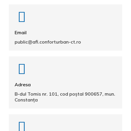
Email
public@afi.conforturban-ct.ro
Adresa
B-dul Tomis nr. 101, cod poștal 900657, mun.
Constanța