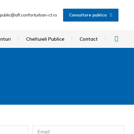
public@afi.conforturban-ct.ro
Consultare publica
nturi
Cheltuieli Publice
Contact