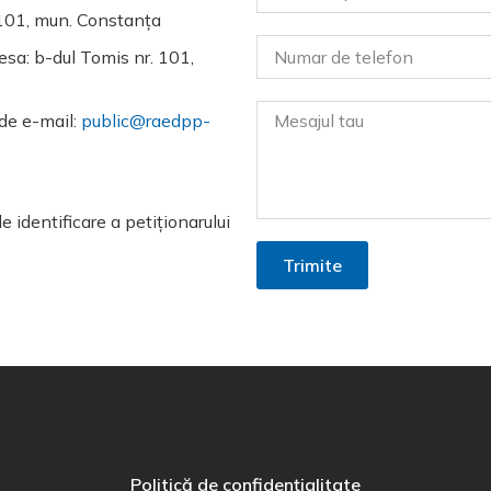
. 101, mun. Constanța
resa: b-dul Tomis nr. 101,
 de e-mail:
public@raedpp-
e identificare a petiționarului
Trimite
Politică de confidențialitate