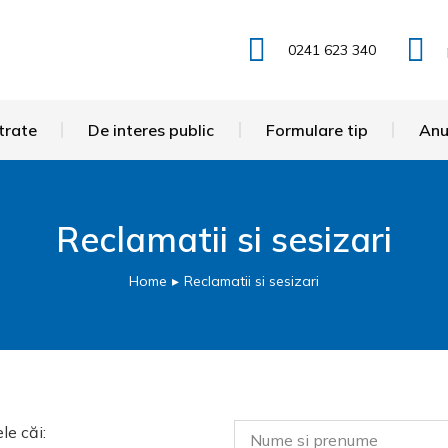
0241 623 340
trate
De interes public
Formulare tip
Anu
Reclamatii si sesizari
Home
Reclamatii si sesizari
le căi: