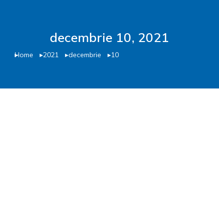
decembrie 10, 2021
Home
2021
decembrie
10
You are here:
Activitatea de relații cu publicul
10 decembrie 2021